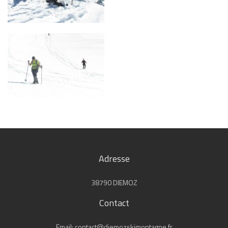
Adresse
38790 DIEMOZ
Contact
Email: contact@diemozskimontagne.fr