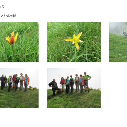
016
 dénivelé